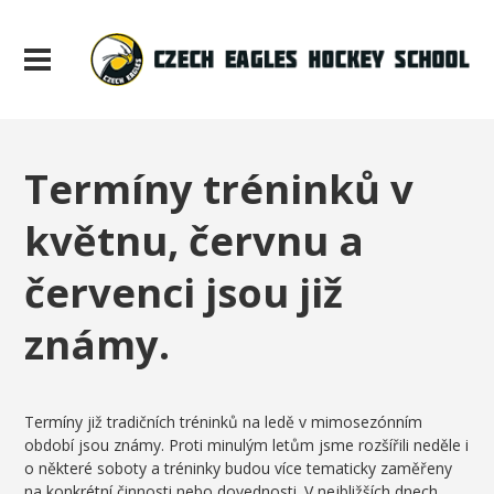
Termíny tréninků v
květnu, červnu a
červenci jsou již
známy.
Termíny již tradičních tréninků na ledě v mimosezónním
období jsou známy. Proti minulým letům jsme rozšířili neděle i
o některé soboty a tréninky budou více tematicky zaměřeny
na konkrétní činnosti nebo dovednosti. V nejbližších dnech